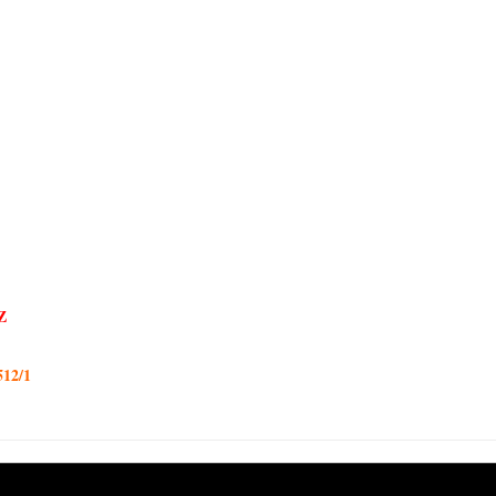
Z
512/1