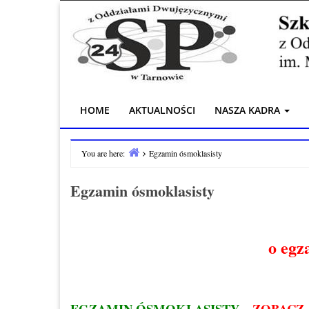
do
Skip
treści
to
content
HOME
AKTUALNOŚCI
NASZA KADRA
You are here:
Egzamin ósmoklasisty
Home
Egzamin ósmoklasisty
o egz
EGZAMIN ÓSMOKLASISTY –
ZOBACZ