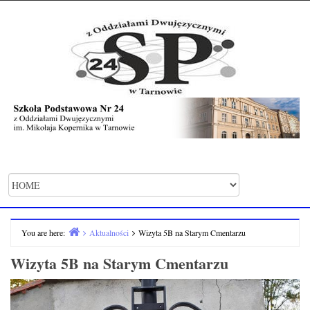
do
Skip
treści
to
content
You are here:
Aktualności
Wizyta 5B na Starym Cmentarzu
Home
Wizyta 5B na Starym Cmentarzu